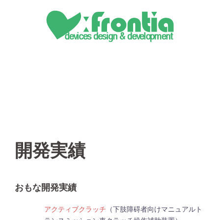
コ
ン
テ
ン
ツ
へ
ス
キ
ッ
プ
開発実績
おもな開発実績
アクティブクラッチ
（下肢障碍者向けマニュアルト