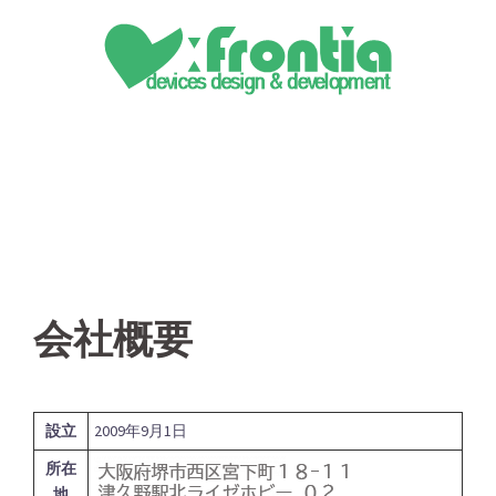
コ
ン
テ
ン
ツ
へ
ス
キ
ッ
プ
会社概要
設立
2009年9月1日
所在
地